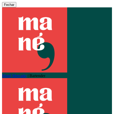
Fechar
Mané Mercado
|
Bartender